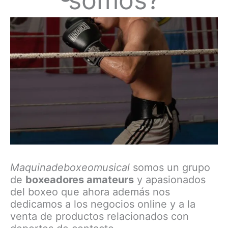
somos?
Maquinadeboxeomusical
somos un grupo
de
boxeadores amateurs
y apasionados
del boxeo que ahora además nos
dedicamos a los negocios online y a la
venta de productos relacionados con